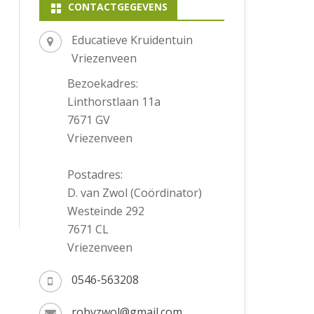
CONTACTGEGEVENS
Educatieve Kruidentuin
Vriezenveen
Bezoekadres:
Linthorstlaan 11a
7671 GV
Vriezenveen
Postadres:
D. van Zwol (Coördinator)
Westeinde 292
7671 CL
Vriezenveen
0546-563208
robvzwol@gmail.com