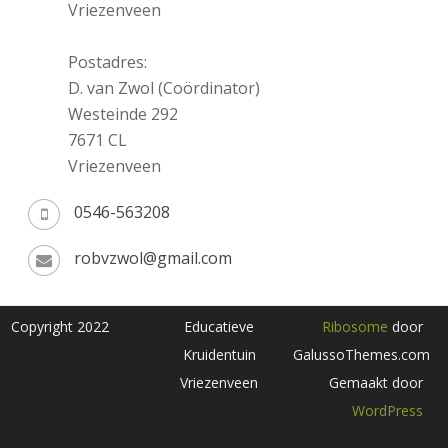
Vriezenveen
Postadres:
D. van Zwol (Coördinator)
Westeinde 292
7671 CL
Vriezenveen
0546-563208
robvzwol@gmail.com
Copyright 2022
Educatieve
Ribosome
door
Kruidentuin
GalussoThemes.com
Vriezenveen
Gemaakt door
WordPress